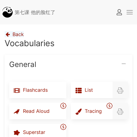
第七课 他的脸红了
Back
Vocabularies
General
Flashcards
List
Read Aloud
Tracing
Superstar