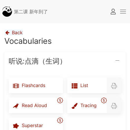
第二课 新年到了
Back
Vocabularies
听说:点滴（生词）
Flashcards
List
Read Aloud
Tracing
Superstar